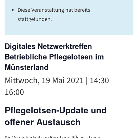
C
Diese Veranstaltung hat bereits
stattgefunden.
Digitales Netzwerktreffen
Betriebliche Pflegelotsen im
Münsterland
Mittwoch, 19 Mai 2021 | 14:30
-
16:00
Pflegelotsen-Update und
offener Austausch
Die Vereinbarkeit von Beruf und Pflege ist eine