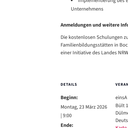
Implementierung des B
Unternehmens
Anmeldungen und weitere Inf
Die kostenlosen Schulungen z
Familienbildungsstätten in Bo
einer Initiative des Landes NRW
DETAILS
VERA
Beginn:
einsA
Bült 
Montag, 23 März 2026
Dülm
| 9:00
Deuts
Ende:
Karte