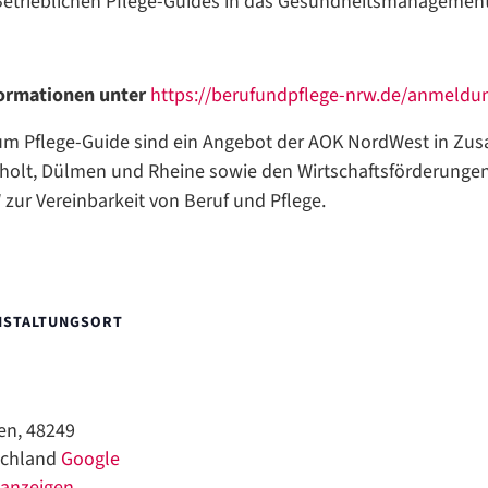
etrieblichen Pflege-Guides in das Gesundheitsmanagement 
ormationen unter
https://berufundpflege-nrw.de/anmeldun
um Pflege-Guide sind ein Angebot der AOK NordWest in Zu
cholt, Dülmen und Rheine sowie den Wirtschaftsförderung
 zur Vereinbarkeit von Beruf und Pflege.
NSTALTUNGSORT
1
en
,
48249
chland
Google
 anzeigen